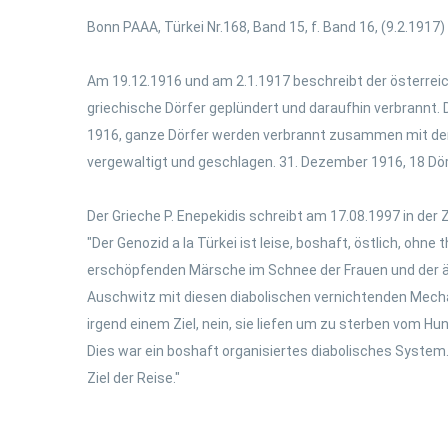
Bonn PAAA, Türkei Nr.168, Band 15, f. Band 16, (9.2.1917)
Am 19.12.1916 und am 2.1.1917 beschreibt der österrei
griechische Dörfer geplündert und daraufhin verbrannt.
1916, ganze Dörfer werden verbrannt zusammen mit den 
vergewaltigt und geschlagen. 31. Dezember 1916, 18 Dör
Der Grieche P. Enepekidis schreibt am 17.08.1997 in der 
"Der Genozid a la Türkei ist leise, boshaft, östlich, oh
erschöpfenden Märsche im Schnee der Frauen und der älte
Auschwitz mit diesen diabolischen vernichtenden Mecha
irgend einem Ziel, nein, sie liefen um zu sterben vom H
Dies war ein boshaft organisiertes diabolisches System.
Ziel der Reise."