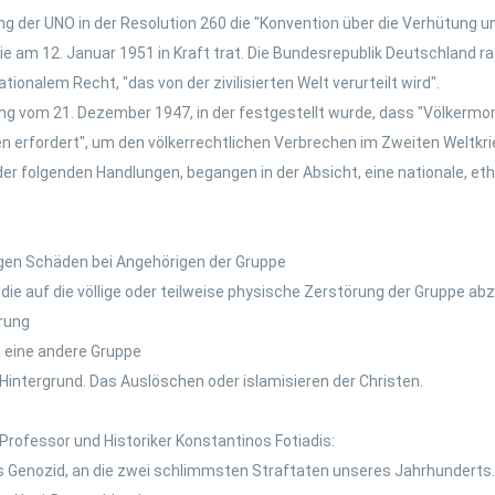
der UNO in der Resolution 260 die "Konvention über die Verhütung u
e am 12. Januar 1951 in Kraft trat. Die Bundesrepublik Deutschland rat
onalem Recht, "das von der zivilisierten Welt verurteilt wird".
g vom 21. Dezember 1947, in der festgestellt wurde, dass "Völkermord
 erfordert", um den völkerrechtlichen Verbrechen im Zweiten Weltkri
ne der folgenden Handlungen, begangen in der Absicht, eine nationale, e
igen Schäden bei Angehörigen der Gruppe
die auf die völlige oder teilweise physische Zerstörung der Gruppe abz
rung
n eine andere Gruppe
 Hintergrund. Das Auslöschen oder islamisieren der Christen.
rofessor und Historiker Konstantinos Fotiadis:
 Genozid, an die zwei schlimmsten Straftaten unseres Jahrhunderts