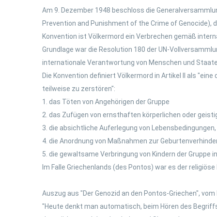
Am 9. Dezember 1948 beschloss die Generalversammlung 
Prevention and Punishment of the Crime of Genocide), di
Konvention ist Völkermord ein Verbrechen gemäß internati
Grundlage war die Resolution 180 der UN-Vollversammlun
internationale Verantwortung von Menschen und Staaten
Die Konvention definiert Völkermord in Artikel II als "ei
teilweise zu zerstören":
1. das Töten von Angehörigen der Gruppe
2. das Zufügen von ernsthaften körperlichen oder geist
3. die absichtliche Auferlegung von Lebensbedingungen, 
4. die Anordnung von Maßnahmen zur Geburtenverhinde
5. die gewaltsame Verbringung von Kindern der Gruppe i
Im Falle Griechenlands (des Pontos) war es der religiöse
Auszug aus "Der Genozid an den Pontos-Griechen", vom P
"Heute denkt man automatisch, beim Hören des Begriffs