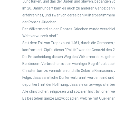
Jungtürken, und das der Juden und Slawen, begangen v
Im 20. Jahrhundert kam es auch zu anderen Genoziden we
erfahren hat, und zwar von derselben Militärbestimmenden
der Pontos-Griechen.
Der Völkermord an den Pontos-Griechen wurde verschleier
Welt verwurzelt sind."
Seit dem Fall von Trapezount 1461, durch die Osmanen
konfrontiert. Gipfel dieser "Politik" war der Genozid des 
Die Entscheidung diesen Weg des Völkermords zu gehen
Bei diesem Verbrechen ist ein wichtiger Begriff zu beach
Christentum zu vernichten und alle Gebiete Kleinasiens 
Folge, dass sämtliche Dörfer verbrannt worden sind un
deportiert mit der Hoffnung, dass sie unterwegs sterbe
Alle christlichen, religiösen und sozialen Institutione
Es bestehen ganze Enzyklopädien, welche mit Quellenang