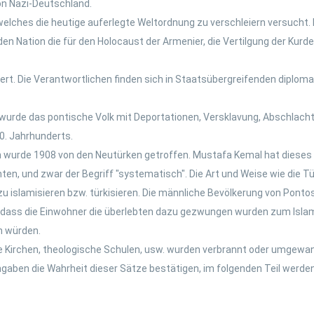
on Nazi-Deutschland.
lches die heutige auferlegte Weltordnung zu verschleiern versucht. 
 Nation die für den Holocaust der Armenier, die Vertilgung der Kurden
t. Die Verantwortlichen finden sich in Staatsübergreifenden diplomat
, wurde das pontische Volk mit Deportationen, Versklavung, Absch
20. Jahrhunderts.
 wurde 1908 von den Neutürken getroffen. Mustafa Kemal hat dieses
ten, und zwar der Begriff "systematisch". Die Art und Weise wie die Tü
zu islamisieren bzw. türkisieren. Die männliche Bevölkerung von Pont
d dass die Einwohner die überlebten dazu gezwungen wurden zum Isl
n würden.
n wie Kirchen, theologische Schulen, usw. wurden verbrannt oder umgew
aben die Wahrheit dieser Sätze bestätigen, im folgenden Teil werden