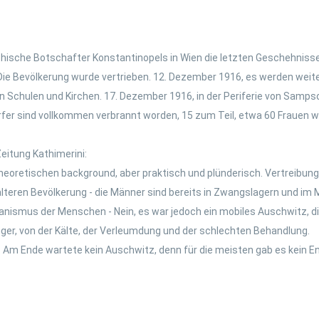
chische Botschafter Konstantinopels in Wien die letzten Geschehniss
 Die Bevölkerung wurde vertrieben. 12. Dezember 1916, es werden wei
Schulen und Kirchen. 17. Dezember 1916, in der Periferie von Sampso
fer sind vollkommen verbrannt worden, 15 zum Teil, etwa 60 Frauen w
Zeitung Kathimerini:
ne theoretischen background, aber praktisch und plünderisch. Vertreibu
ren Bevölkerung - die Männer sind bereits in Zwangslagern und im Mili
nismus der Menschen - Nein, es war jedoch ein mobiles Auschwitz, di
unger, von der Kälte, der Verleumdung und der schlechten Behandlung.
 Am Ende wartete kein Auschwitz, denn für die meisten gab es kein End