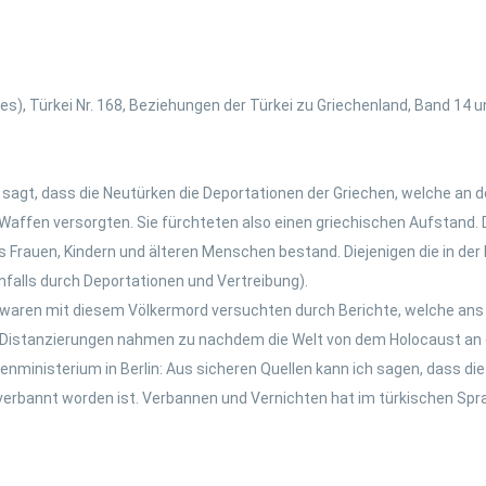
s), Türkei Nr. 168, Beziehungen der Türkei zu Griechenland, Band 1
sagt, dass die Neutürken die Deportationen der Griechen, welche an 
affen versorgten. Sie fürchteten also einen griechischen Aufstand. D
s Frauen, Kindern und älteren Menschen bestand. Diejenigen die in d
nfalls durch Deportationen und Vertreibung).
 waren mit diesem Völkermord versuchten durch Berichte, welche an
e Distanzierungen nahmen zu nachdem die Welt von dem Holocaust an d
nministerium in Berlin: Aus sicheren Quellen kann ich sagen, dass di
erbannt worden ist. Verbannen und Vernichten hat im türkischen Spr