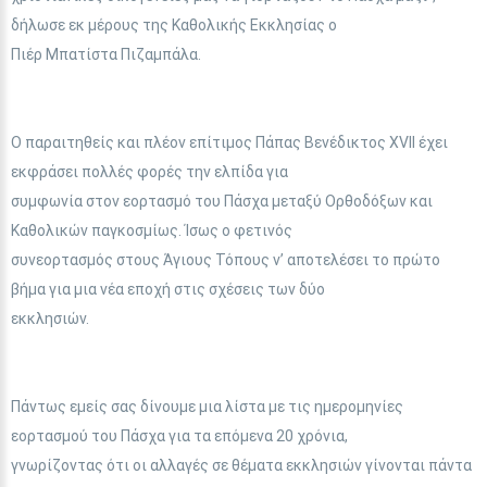
δήλωσε εκ μέρους της Καθολικής Εκκλησίας ο
Πιέρ Μπατίστα Πιζαμπάλα.
Ο παραιτηθείς και πλέον επίτιμος Πάπας Βενέδικτος XVII έχει
εκφράσει πολλές φορές την ελπίδα για
συμφωνία στον εορτασμό του Πάσχα μεταξύ Ορθοδόξων και
Καθολικών παγκοσμίως. Ίσως ο φετινός
συνεορτασμός στους Άγιους Τόπους ν’ αποτελέσει το πρώτο
βήμα για μια νέα εποχή στις σχέσεις των δύο
εκκλησιών.
Πάντως εμείς σας δίνουμε μια λίστα με τις ημερομηνίες
εορτασμού του Πάσχα για τα επόμενα 20 χρόνια,
γνωρίζοντας ότι οι αλλαγές σε θέματα εκκλησιών γίνονται πάντα