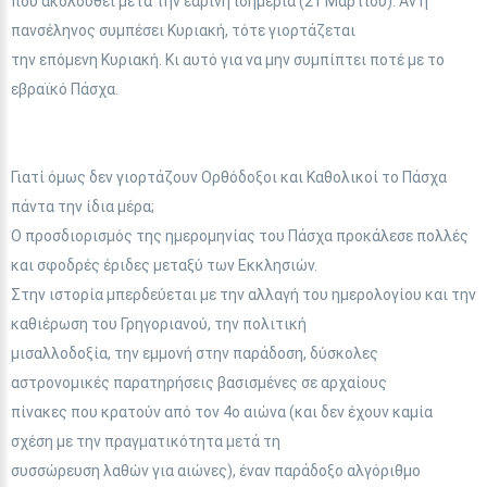
που ακολουθεί μετά την εαρινή ισημερία (21 Μαρτίου). Αν η
πανσέληνος συμπέσει Κυριακή, τότε γιορτάζεται
την επόμενη Κυριακή. Κι αυτό για να μην συμπίπτει ποτέ με το
εβραϊκό Πάσχα.
Γιατί όμως δεν γιορτάζουν Ορθόδοξοι και Καθολικοί το Πάσχα
πάντα την ίδια μέρα;
Ο προσδιορισμός της ημερομηνίας του Πάσχα προκάλεσε πολλές
και σφοδρές έριδες μεταξύ των Εκκλησιών.
Στην ιστορία μπερδεύεται με την αλλαγή του ημερολογίου και την
καθιέρωση του Γρηγοριανού, την πολιτική
μισαλλοδοξία, την εμμονή στην παράδοση, δύσκολες
αστρονομικές παρατηρήσεις βασισμένες σε αρχαίους
πίνακες που κρατούν από τον 4ο αιώνα (και δεν έχουν καμία
σχέση με την πραγματικότητα μετά τη
συσσώρευση λαθών για αιώνες), έναν παράδοξο αλγόριθμο