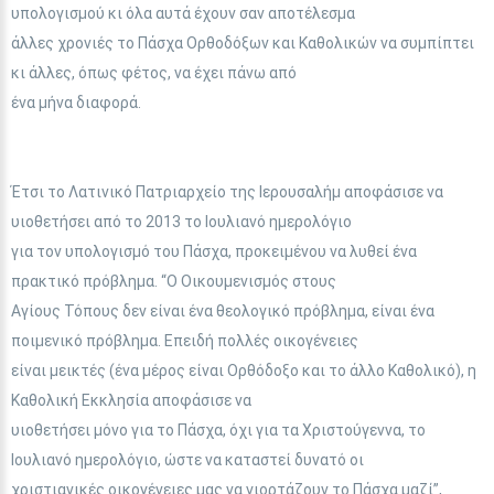
υπολογισμού κι όλα αυτά έχουν σαν αποτέλεσμα
άλλες χρονιές το Πάσχα Ορθοδόξων και Καθολικών να συμπίπτει
κι άλλες, όπως φέτος, να έχει πάνω από
ένα μήνα διαφορά.
Έτσι το Λατινικό Πατριαρχείο της Ιερουσαλήμ αποφάσισε να
υιοθετήσει από το 2013 το Ιουλιανό ημερολόγιο
για τον υπολογισμό του Πάσχα, προκειμένου να λυθεί ένα
πρακτικό πρόβλημα. “Ο Οικουμενισμός στους
Αγίους Τόπους δεν είναι ένα θεολογικό πρόβλημα, είναι ένα
ποιμενικό πρόβλημα. Επειδή πολλές οικογένειες
είναι μεικτές (ένα μέρος είναι Ορθόδοξο και το άλλο Καθολικό), η
Καθολική Εκκλησία αποφάσισε να
υιοθετήσει μόνο για το Πάσχα, όχι για τα Χριστούγεννα, το
Ιουλιανό ημερολόγιο, ώστε να καταστεί δυνατό οι
χριστιανικές οικογένειες μας να γιορτάζουν το Πάσχα μαζί”,