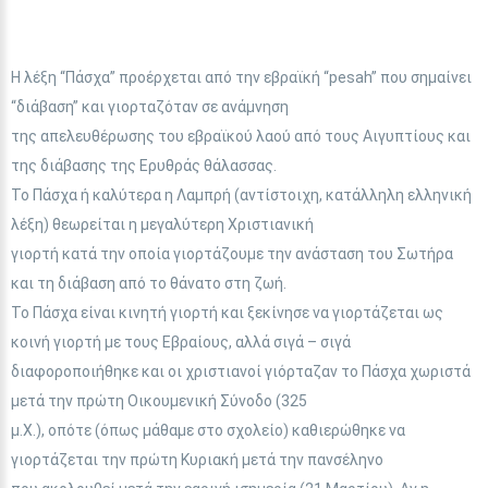
Η λέξη “Πάσχα” προέρχεται από την εβραϊκή “pesah” που σημαίνει
“διάβαση” και γιορταζόταν σε ανάμνηση
της απελευθέρωσης του εβραϊκού λαού από τους Αιγυπτίους και
της διάβασης της Ερυθράς θάλασσας.
Το Πάσχα ή καλύτερα η Λαμπρή (αντίστοιχη, κατάλληλη ελληνική
λέξη) θεωρείται η μεγαλύτερη Χριστιανική
γιορτή κατά την οποία γιορτάζουμε την ανάσταση του Σωτήρα
και τη διάβαση από το θάνατο στη ζωή.
Το Πάσχα είναι κινητή γιορτή και ξεκίνησε να γιορτάζεται ως
κοινή γιορτή με τους Εβραίους, αλλά σιγά – σιγά
διαφοροποιήθηκε και οι χριστιανοί γιόρταζαν το Πάσχα χωριστά
μετά την πρώτη Οικουμενική Σύνοδο (325
μ.Χ.), οπότε (όπως μάθαμε στο σχολείο) καθιερώθηκε να
γιορτάζεται την πρώτη Κυριακή μετά την πανσέληνο